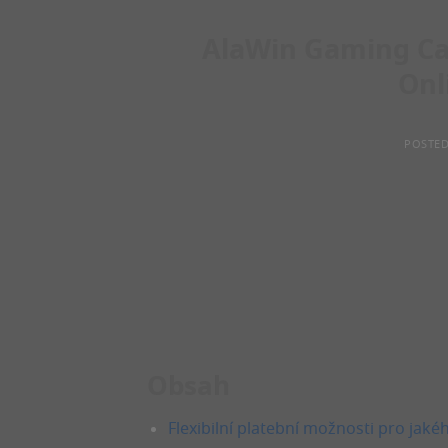
AlaWin Gaming Cas
Onl
POSTE
Obsah
Flexibilní platební možnosti pro jaké