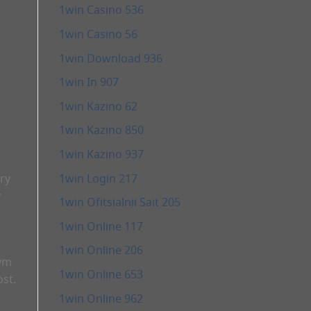
1win Casino 536
1win Casino 56
1win Download 936
1win In 907
1win Kazino 62
1win Kazino 850
1win Kazino 937
1win Login 217
ry
y
1win Ofitsialnii Sait 205
1win Online 117
1win Online 206
vým
1win Online 653
ost.
1win Online 962