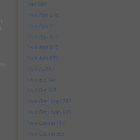
1vin 584
1win App 216
ní
1win App 31
í
1win App 417
1win App 817
1win App 839
čtu
1win Az 817
1win Bet 147
1win Bet 527
1win Bet Login 782
1win Bet Login 945
1win Casino 117
1win Casino 353