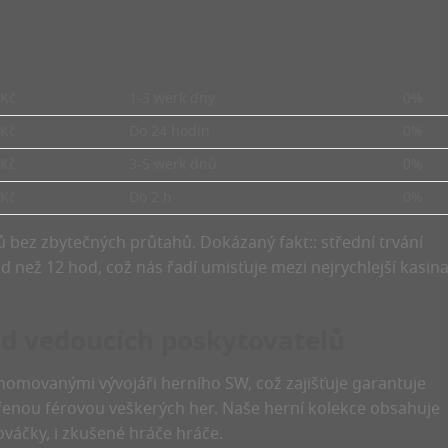
 Kč
1-3 werk dny
0%
 Kč
Do 24 hodin
0%
 Kč
3-5 werk dnů
0%
 Kč
Do 2 h
0%
 bez zbytečných průtahů. Dokázaný fakt:: střední trvání
d než 12 hod, což nás řadí umisťuje mezi nejrychlejší kasin
od vedoucích poskytovatelů
nomovanými vývojáři herního SW, což zajišťuje garantuje
věřenou férovou veškerých her. Naše herní kolekce obsahuje
nováčky, i zkušené hráče hráče.