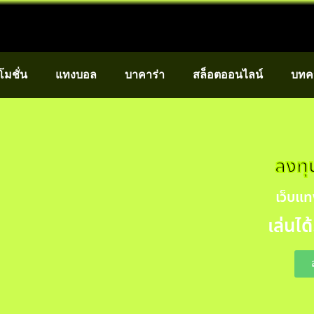
โมชั่น
แทงบอล
บาคาร่า
สล็อตออนไลน์
บทค
ลงทุน
เว็บแ
เล่นได้