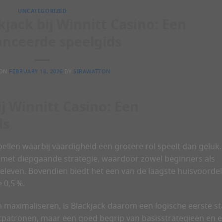
UNCATEGORIZED
jack bij Winnitt Casino: Een
nceerde speelgids
 ON
FEBRUARY 18, 2026
BY
SIRAWATTON
j Winnitt Casino: Een
ds
pellen waarbij vaardigheid een grotere rol speelt dan geluk.
 met diepgaande strategie, waardoor zowel beginners als
beleven. Bovendien biedt het een van de laagste huisvoorde
 0,5 %.
 maximaliseren, is Blackjack daarom een logische eerste st
etpatronen, maar een goed begrip van basisstrategieën en 