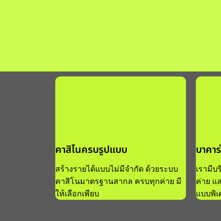
คาสิโนครบรูปแบบ
บาคาร
สร้างรายได้แบบไม่มีจำกัด ด้วยระบบ
เรามีบ
คาสิโนมาตรฐานสากล ครบทุกค่าย มี
ค่าย แ
ให้เลือกเพียบ
แบบพิเ