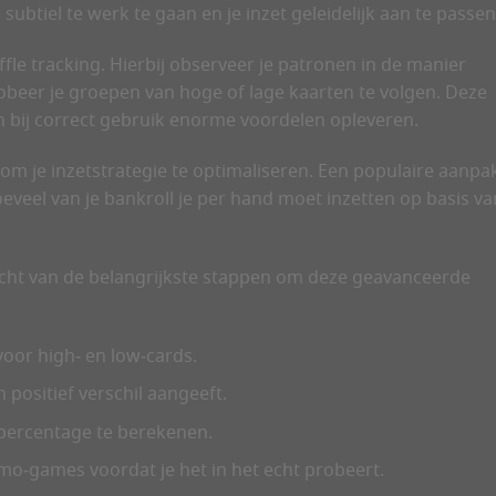
ubtiel te werk te gaan en je inzet geleidelijk aan te passen
fle tracking. Hierbij observeer je patronen in de manier
eer je groepen van hoge of lage kaarten te volgen. Deze
n bij correct gebruik enorme voordelen opleveren.
m je inzetstrategie te optimaliseren. Een populaire aanpak
oeveel van je bankroll je per hand moet inzetten op basis va
rzicht van de belangrijkste stappen om deze geavanceerde
oor high‑ en low‑cards.
 positief verschil aangeeft.
tpercentage te berekenen.
mo‑games voordat je het in het echt probeert.