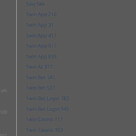
1vin 584
1win App 216
1win App 31
1win App 417
1win App 817
1win App 839
1win Az 817
1win Bet 147
1win Bet 527
k en
1win Bet Login 782
1win Bet Login 945
oll
1win Casino 117
1win Casino 353
ers