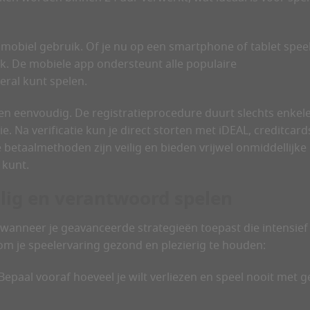
r mobiel gebruik. Of je nu op een smartphone of tablet speel
lijk. De mobiele app ondersteunt alle populaire
veral kunt spelen.
ien eenvoudig. De registratieprocedure duurt slechts enkel
e. Na verificatie kun je direct storten met iDEAL, creditcard
ze betaalmethoden zijn veilig en bieden vrijwel onmiddellijke
 kunt.
ilig en verantwoord spelen
 wanneer je geavanceerde strategieën toepast die intensief
n om je speelervaring gezond en plezierig te houden:
Bepaal vooraf hoeveel je wilt verliezen en speel nooit met g