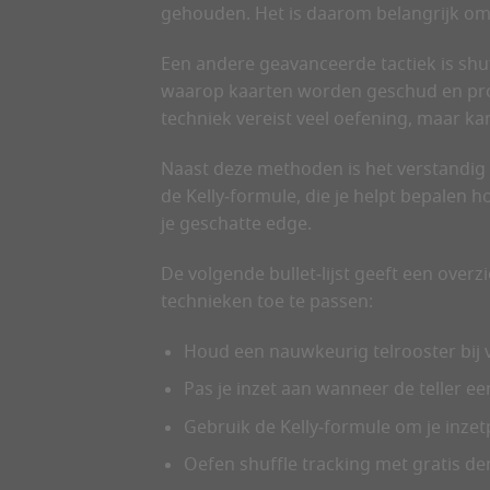
gehouden. Het is daarom belangrijk om s
Een andere geavanceerde tactiek is shuf
waarop kaarten worden geschud en prob
techniek vereist veel oefening, maar ka
Naast deze methoden is het verstandig o
de Kelly‑formule, die je helpt bepalen h
je geschatte edge.
De volgende bullet‑lijst geeft een ove
technieken toe te passen:
Houd een nauwkeurig telrooster bij v
Pas je inzet aan wanneer de teller een
Gebruik de Kelly‑formule om je inze
Oefen shuffle tracking met gratis de