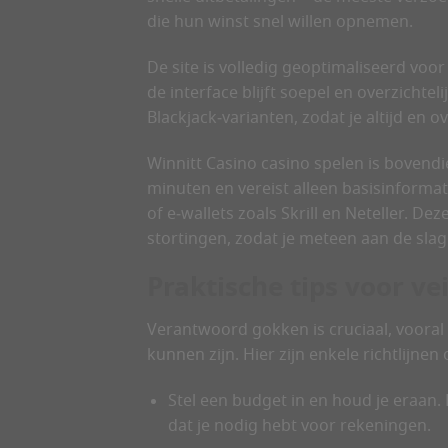
die hun winst snel willen opnemen.
De site is volledig geoptimaliseerd voo
de interface blijft soepel en overzichte
Blackjack‑varianten, zodat je altijd en o
Winnitt Casino casino spelen is bovend
minuten en vereist alleen basisinformati
of e‑wallets zoals Skrill en Neteller. De
stortingen, zodat je meteen aan de slag
Praktische tips voor ve
Verantwoord gokken is cruciaal, vooral
kunnen zijn. Hier zijn enkele richtlijne
Stel een budget in en houd je eraan. 
dat je nodig hebt voor rekeningen.