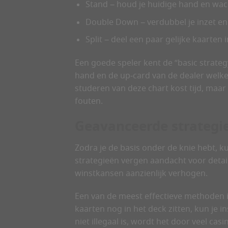
Stand – houd je huidige hand en wac
Double Down – verdubbel je inzet en k
Split – deel een paar gelijke kaarten
Een goede speler kent de “basic strategy
hand en de up‑card van de dealer welke 
studeren van deze chart kost tijd, maar
fouten.
Geavanceerde strategi
Zodra je de basis onder de knie hebt, 
strategieën vergen aandacht voor detai
winstkansen aanzienlijk verhogen.
Een van de meest effectieve methoden i
kaarten nog in het deck zitten, kun je 
niet illegaal is, wordt het door veel ca