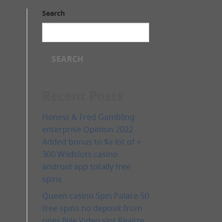
Search
SEARCH
Recent Posts
Honest & Fred Gambling
enterprise Opinion 2022
Added bonus to $a lot of +
300 Wildslots casino
android app totally free
spins
Queen casino Spin Palace 50
free spins no deposit from
ones Nile Video slot Realize