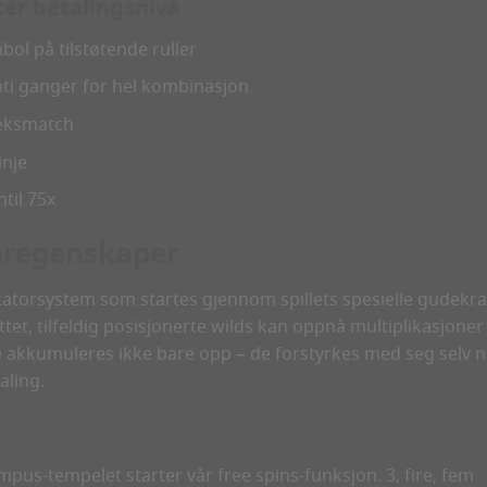
er betalingsnivå
bol på tilstøtende ruller
ti ganger for hel kombinasjon
seksmatch
inje
til 75x
æregenskaper
ikatorsystem som startes gjennom spillets spesielle gudekra
et, tilfeldig posisjonerte wilds kan oppnå multiplikasjoner
e akkumuleres ikke bare opp – de forstyrkes med seg selv n
aling.
pus-tempelet starter vår free spins-funksjon. 3, fire, fem