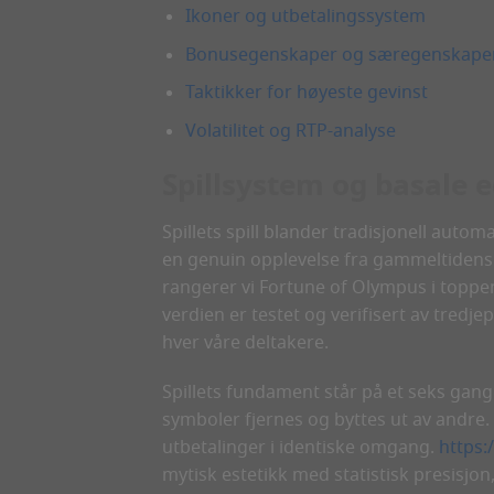
Ikoner og utbetalingssystem
Bonusegenskaper og særegenskape
Taktikker for høyeste gevinst
Volatilitet og RTP-analyse
Spillsystem og basale 
Spillets spill blander tradisjonell aut
en genuin opplevelse fra gammeltidens 
rangerer vi Fortune of Olympus i toppen
verdien er testet og verifisert av tredj
hver våre deltakere.
Spillets fundament står på et seks gan
symboler fjernes og byttes ut av andre.
utbetalinger i identiske omgang.
https:
mytisk estetikk med statistisk presisjon