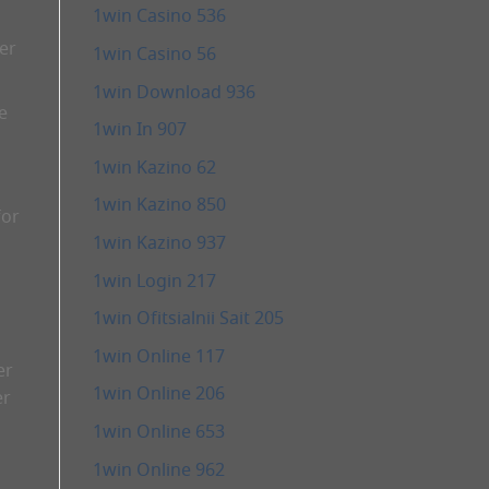
1win Casino 536
er
1win Casino 56
1win Download 936
e
1win In 907
1win Kazino 62
1win Kazino 850
for
1win Kazino 937
1win Login 217
1win Ofitsialnii Sait 205
1win Online 117
er
1win Online 206
er
1win Online 653
1win Online 962