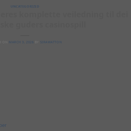
UNCATEGORIZED
res komplette veiledning til dei
iske guders casinospill
D ON
MARCH 3, 2026
BY
SIRAWATTON
per