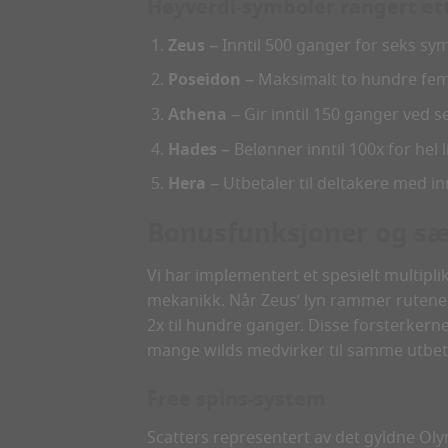
Høyverdi-symboler rangert ett
Zeus
– Inntil 500 ganger for seks sym
Poseidon
– Maksimalt to hundre fem
Athena
– Gir inntil 150 ganger ved 
Hades
– Belønner inntil 100x for hel l
Hera
– Utbetaler til deltakere med inn
Bonusfunksjoner og s
Vi har implementert et spesielt multipl
mekanikk. Når Zeus’ lyn rammer rutenett
2x til hundre ganger. Disse forsterkern
mange wilds medvirker til samme utbet
Free spins-system
Scatters representert av det gyldne Olym