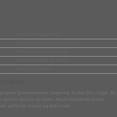
Høyere vinningspotensial
Tilpasningsdyktig budsjettilpasning
Massivt utbetalingspotensial
Flere utbetalinger per spinn
Bedre enn standard
struktur
 olympiske gudeverdenens rangering. Guden Zeus utgjør det
ons symbol, Athena og Hades. Mindre betalende ikoner
som amforaer, harper og løvkranser.