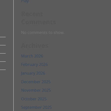
Play
Recent
Comments
No comments to show.
Archives
March 2026
February 2026
January 2026
December 2025
November 2025
October 2025
September 2025