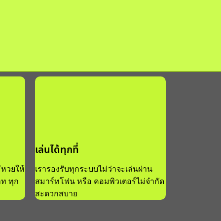
เล่นได้ทุกที่
ีหวยให้
เรารองรับทุกระบบไม่ว่าจะเล่นผ่าน
าท ทุก
สมาร์ทโฟน หรือ คอมพิวเตอร์ไม่จำกัด
สะดวกสบาย