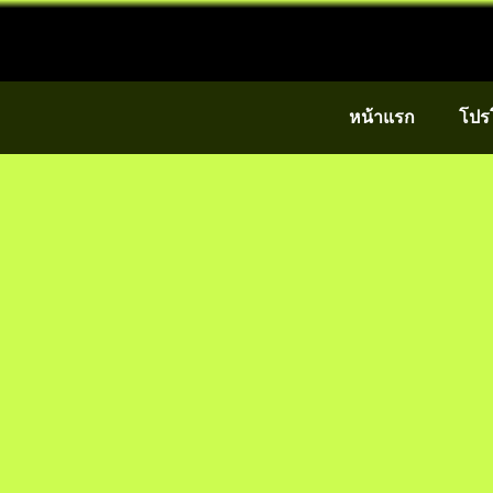
หน้าแรก
โปร