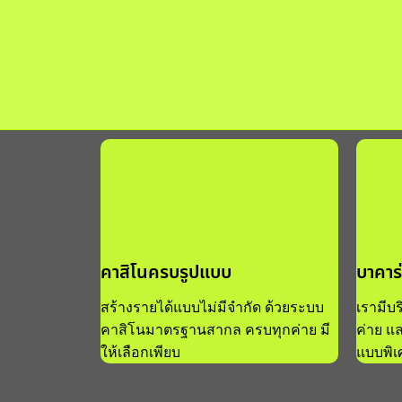
คาสิโนครบรูปแบบ
บาคาร
สร้างรายได้แบบไม่มีจำกัด ด้วยระบบ
เรามีบ
คาสิโนมาตรฐานสากล ครบทุกค่าย มี
ค่าย แ
ให้เลือกเพียบ
แบบพิเ