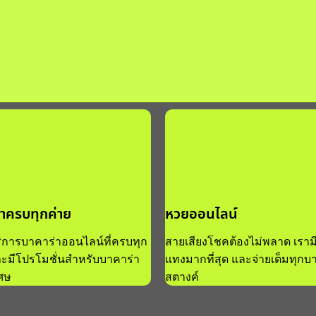
่าครบทุกค่าย
หวยออนไลน์
ริการบาคาร่าออนไลน์ที่ครบทุก
สายเสียงโชคต้องไม่พลาด เราม
ละมีโปรโมชั่นสำหรับบาคาร่า
แทงมากที่สุด และจ่ายเต็มทุกบ
ศษ
สตางค์