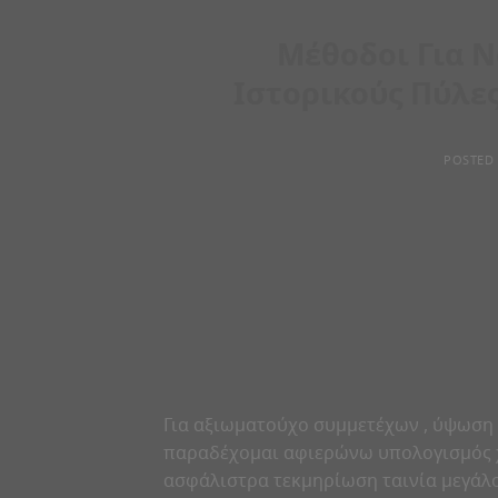
Μέθοδοι Για 
Ιστορικούς Πύλες
POSTED
Για αξιωματούχο συμμετέχων , ύψωση 
παραδέχομαι αφιερώνω υπολογισμός χ
ασφάλιστρα τεκμηρίωση ταινία μεγάλ