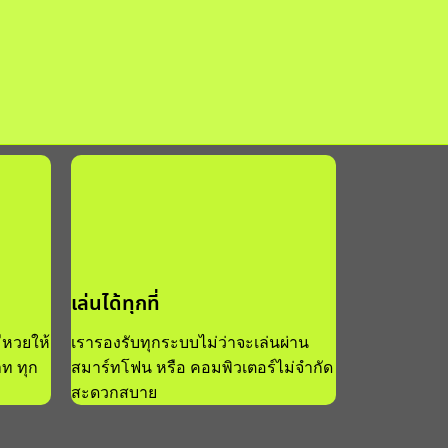
เล่นได้ทุกที่
ีหวยให้
เรารองรับทุกระบบไม่ว่าจะเล่นผ่าน
าท ทุก
สมาร์ทโฟน หรือ คอมพิวเตอร์ไม่จำกัด
สะดวกสบาย