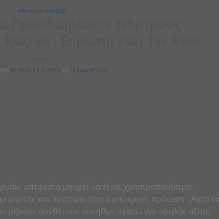
UNCATEGORIZED
Να Προσδιορίσετε Νόμιμους
 Καζίνο · Ευρώπη Play for Real
 ON
FEBRUARY 7, 2026
BY
SIRAWATTON
ρυάκι υπηρεσία μπορεί να είναι χρησιμοποιήσιμο ,
ειριστής και προτεραιότητα απόκριση πρόταση . Αυτά τ
ου μήκους συνθέτουν συνήθως κρατώ για υψηλής αξίας