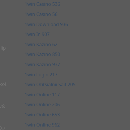
1win Casino 536
1win Casino 56
1win Download 936
1win In 907
1win Kazino 62
lip
1win Kazino 850
1win Kazino 937
1win Login 217
κοί
1win Ofitsialnii Sait 205
1win Online 117
1win Online 206
ενώ
1win Online 653
1win Online 962
άζω