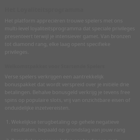
Het Loyaliteitsprogramma
Het platform appreciëren trouwe spelers met ons
multi-level loyaliteitsprogramma dat speciale privileges
presenteert terwijl je intensiever gamet. Van bronzen
tot diamond rang, elke laag opent specifieke
privileges.
Welkomstpakket voor Startende Spelers
Verse spelers verkrijgen een aantrekkelijk
bonuspakket dat wordt verspreid over je initiële drie
betalingen. Behalve bonusgeld verkrijg je tevens free
spins op populaire slots, vrij van onzichtbare eisen of
onduidelijke inzetvereisten.
Wekelijkse terugbetaling op gehele negatieve
resultaten, bepaald op grondslag van jouw rang