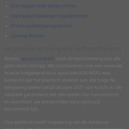
Ons Uitgebreide Spelportfolio
Veelzijdige Betalingsmogelijkheden
Onze Loyaliteitsprogramma
Gaming Mobiel
Vergunning en Veiligheid bij Onze Platform
Binnen
spinania casino
staat de bescherming van alle
gebruikers voorop. Wij functioneren met een erkende
licentie toegekend door autoriteit KSA (KSA), wat
betekent dat het platform voldoet aan alle hoge NL
wetgeving welke vanaf oktober 2021 van kracht is. De
validatie garandeert dat alle spelen fair functioneren
en waardoor uw persoonlijke data optimaal
beschermd zijn.
Ons platform heeft toepassing van de moderne