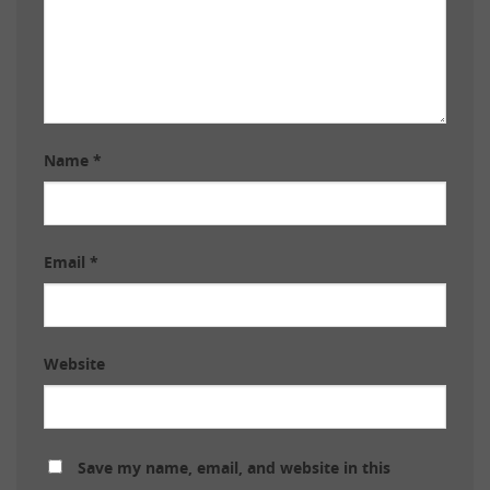
Name
*
Email
*
Website
Save my name, email, and website in this