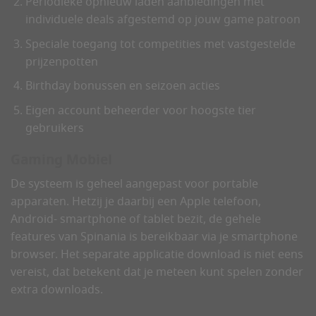
Periodieke opnieuw laden aanbiedingen met
individuele deals afgestemd op jouw game patroon
Speciale toegang tot competities met vastgestelde
prijzenpotten
Birthday bonussen en seizoen acties
Eigen account beheerder voor hoogste tier
gebruikers
Gaming Mobiel
De systeem is geheel aangepast voor portable
apparaten. Hetzij je daarbij een Apple telefoon,
Android- smartphone of tablet bezit, de gehele
features van Spinania is bereikbaar via je smartphone
browser. Het separate applicatie download is niet eens
vereist, dat betekent dat je meteen kunt spelen zonder
extra downloads.