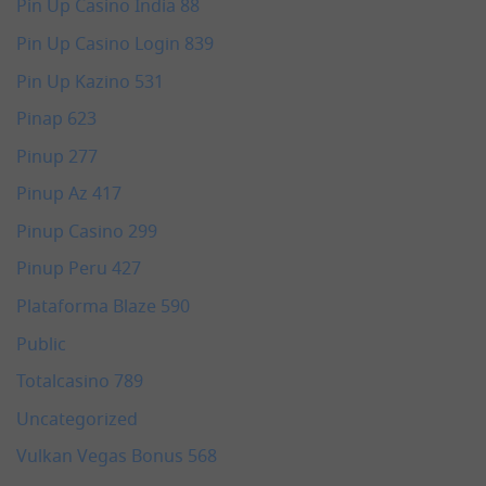
Pin Up Casino India 88
Pin Up Casino Login 839
Pin Up Kazino 531
Pinap 623
Pinup 277
Pinup Az 417
Pinup Casino 299
Pinup Peru 427
Plataforma Blaze 590
Public
Totalcasino 789
Uncategorized
Vulkan Vegas Bonus 568